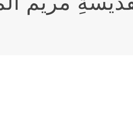
قدّيسةِ مريم ال