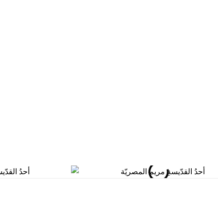
المكتبة
5921146 6 962+
المدارس
rthodoxjordan.org
بيت العائلة
فرصة عمل
عمان