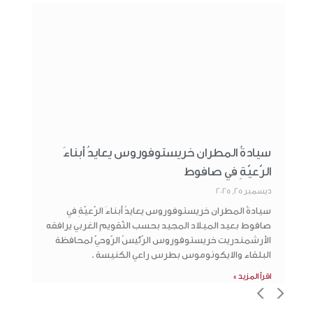
سيادةُ المطران خريستوفوروس يعايدُ أبناءَ
الرّعيّةِ في صافوط‏
ديسمبر 25, 2025
سيادةُ المطران خريستوفوروس يعايدُ أبناءَ الرّعيّةِ في
صافوط بعيد الميلاد المجيد بحسب التّقويمِ الغربي يرافقه
الأرشمندريت خريستوفوروس الرّئيسُ الرّوحيّ لمحافظة
البلقاء والايكونوموس بطرس راعي الكنيسة .
اقرأ المزيد »
>
<