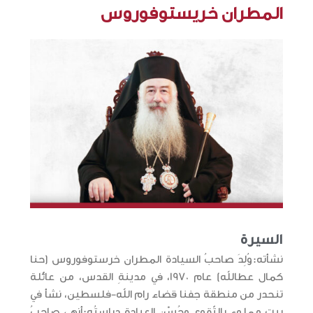
المطران خريستوفوروس
السيرة
نشأته:وُلِدَ صاحبُ السيادة المطران خرستوفوروس (حنا
كمال عطالله) عام 1970، في مدينةِ القدس، من عائلة
تنحدر من منطقة جفنا قضاء رام الله-فلسطين، نشأ في
بيتٍ مملوء بالتّقوى وحُسْنِ العبادة.دِراستُه:أنهى صاحبُ