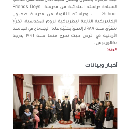
السيادة دراسته الابتدائية من مدرسة Friends Boys
School ، ودراسته الثانوية من مدرسة صهيون
الإكليريكية التابعة لبطريركية الروم المقدسية، تَخرَّجَ
بِتَفَوُّق سنة 1989. إلتحقَ بكلّيّةِ علم الإجتماع في الجامعةِ
الأردنية في الأردن حيث تخرج منها سنة 1996 بدرجة
بكالوريوس.
المزيد
أخبار وبيانات