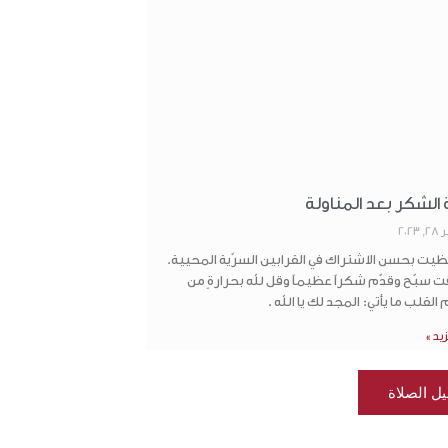
الشكر بعد المناولة
202
يت بحسن الاشتراك في القرابين السرّية المحيية.
 سبّح وقدّم شكراً عظيماً وقل لله بحرارةٍ من
لقلب ما يأتي: المجد لك يا الله .
زيد »
ل الصلاة