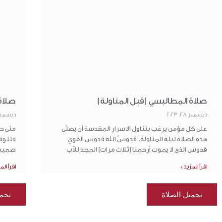
صلاة المطالبسي (قبل المناولة)
صلاة 
ديسمبر 28, 2023
ديسمبر 28, 3
على كل مؤمن يرغب بتناول الاسرار المقدسة أن يصلّي
متى حظ
هذه الصلاة ليلة المناولة. قدوسٌ الله قدوس القوي
فللوقت
قدوس الذي لا يموت أرحمنا (ثلاث مرات) المجد للآب
صميم ا
اقرأ المزيد »
اقرأ الم
تحميل الصلاة
تحمي