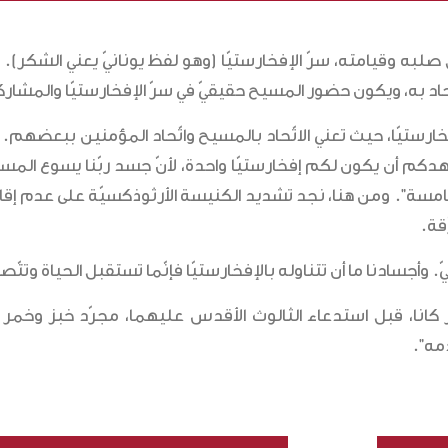
لبه وقيامته، سرّ الإفخارستيّا (وهو لفظ يونانيّ يعني الشكر). ه
 به، ويكون حضور المسيح حقيقيّ في سرّ الإفخارستيّا والمشاركة ف
إفخارستيّا، حيث تعني الاتّحاد بالمسيح واتّحاد المؤمنين ببعضه
ائلاً: “حاولوا جهدكم أن يكون لكم إفخارستيّا واحدة، لأنّ جسد ربّنا يسو
امسة”. ومن هنا، نجد تشديد الكنيسة الأرثوذكسيّة على عدم إقام
ّقة.
وأجسادنا ما أن تتناوله بالإفخارستيّا فإنّما تستقبل الحياة وتتّص
ورشليميّ (+386): “إنّ الخبز والخمر كانا، قبل استدعاء الثالوث الأقدس عليهما، مجرّد
مه”.