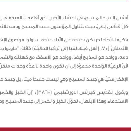
أسّس السيد المسيح، في العشاء الأخير الذي أقامه لتلاميذه قبل ص
كلّ قدّاس إلهيّ، حيث يتناول المؤمنون جسد المسيح ودمه للاتّحاد
فكرة الاتّحاد لم تكن بعيدة عن الآباء عندما تناولوا موضوع ال
الأنطاكيّ (+107) أهل فيلادلفيا (في تركيا الحاليّة) ق
دمه، وواحد هو المذبح أيضاً، وواحد هو الأسقف مع كهنته والشم
لأنّ الرعيّة الواحدة مدعوّة إلى أن تكون واحدة لا عدّة وحدات متفر
الإفخارستيّا هي جسد المسيح وهي ليست جسداً ميتاً، بل جسد حيّ. 
ويقول القدّيس كيرلّس الأ
الاستدعاء وهذا الابتهال، تحوّل الخبز والخمر إلى جسد المسيح ود