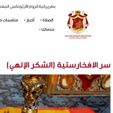
بطريركية الروم الأرثوذكس المق
الصلاة
أخبار
مناسبات حي
خدماتنا
سر الافخارستية (الشكر الإلهي)