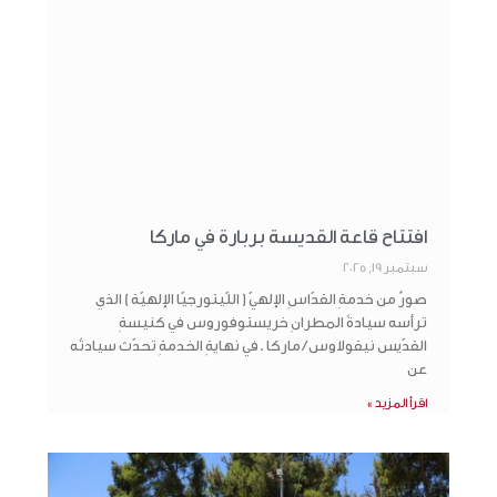
افتتاح قاعة القديسة بربارة في ماركا
سبتمبر 19, 2025
صورٌ من خدمةِ القدّاسِ الإلهيّ ( اللّيتورجيّا الإلهيّة ) الذي
ترأسه سيادةُ المطرانِ خريستوفوروس في كنيسةِ
القدّيس نيقولاوس / ماركا .في نهايةِ الخدمةِ تحدّث سيادتُه
عن
اقرأ المزيد »