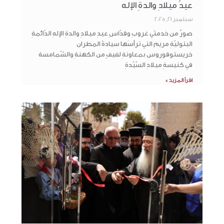
عيدُ ميلادِ والدةِ الإله
سبتمبر 21, 2025
صورٌ من خدمتَي غروبِ وقدّاسِ عيدِ ميلادِ والدةِ الإلهِ الدّائمةِ
البتوليّةِ مريم التي ترأسَها سيادةُ المطران
خريستوفوروس بمعاونةِ لفيفٍ من الكهنةِ والشّمامسة
في كنيسةِ ميلادِ السّيّدةِ
اقرأ المزيد »