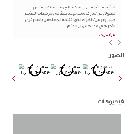
اختُتِم مخيّمُ مجموعة كشّافةِ ومرشدات القدّيسِ
نيقولاوس / ماركا ومجموعة كشّافةِ ومرشدات القدّيسِ
جيورجيوس / الكرك الذي افتتحه المهندس باسم فرّاج
الأكرم في مخيم عمّان الدائم
اقرأ المزيد »
>
<
الصور
فيديوهات