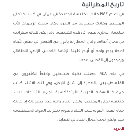
تاريخ المطرانية
في العام
1944
كانت الكنيسة الوحيدة في عمّان هي كنيسة تجلي
المخلص وكانت مصنوعة من اللبن، وكان مثلث الرحمات الأب
سليمان عماري يخدم في هذه الكنيسة. ولم يكن هناك مطرانية
في عمان آنذاك. وكان المطارنة يأتون من القدس في بعض الآحاد
لمدة يوم واحد أو أيام قليلة لإقامة القداس الإلهي الاحتفالي
ويعودون إلى القدس بعدها.
في عام
1948
حصلت نكبة فلسطين وابتدأ الكثيرون من
الفلسطينيين بالهجرة إلى شرق الأردن، وفي تلك الأثناء كانت
جمعية النهضة العربية الأرثوذكسية تجمع التبرعات لبناء
كنيسة تجلي المخلص، ولكن البناء واجه عدة صعوبات إذ كانت
مياه السيل القوية تعيق البناء وتقوم بتخريب المواد المستخدمة
فيه، ولكن تمت أعمال البناء في النهاية.
المزيد