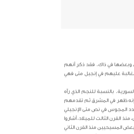
ن وبعضها في ذاك. فقد ذكر أنهم
الغالبة عليهم في إنجيل متى فهي
سورية. بالنسبة للنجم الذي رآه
ه. فإنه ظهر في المشرق ثم تقدمهم
عدد المجوس في نص متى الإنجيلي
 أمه. خروا وسجدوا وقدموا له هدايا “ذهباً ولباناً ومراً” (11:2). على أن القدامى، منذ القرن الثالث للميلاد، أشاروا
ن بعض المسيحيين منذ القرن الثاني