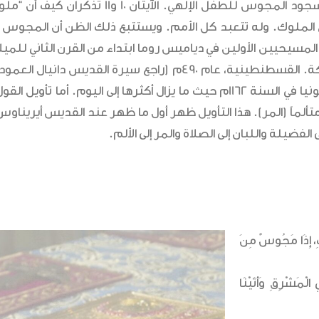
للميلاد. ربما اعتقاداً منهم أن ما ورد في المزمور 71 قد تم
 الملوك. وله تتعبد كل الأمم. ويستتبع ذلك الظن أن المجوس كا
حيين الأولين في دياميس روما ابتداء من القرن الثاني للميلاد.
انتقلت إلى ميلانو الإيطالية في وقت متأخر ثم إلى مقاطعة كولونيا في السنة 1162م حيث ما يزال
ً متألماً (المر). هذا التأويل ظهر أول ما ظهر عند القديس أيريناوس 
لفضيلة واللبان إلى الصلاة والمر إلى الألم.
ِكِ، إِذَا مَجُوسٌ مِنَ
 الْمَشْرِقِ وَأَتَيْنَا