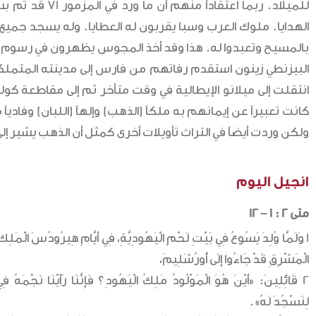
الهدايا. ملوك العرب وسبا يقربون له العطايا. وله يسجد جميع
بالمسيح وتعبدوا له. هذا وقد أخذ المجوس يظهرون في رسوم المسي
كانت تعبيراً عن إيمانهم به ملكاً (الذهب) وإلهاً (اللبان) وفاديا
ولكن وردت أيضاً في التراث تأويلات أخرى كمثل أن الذهب يشير إلى ا
انجيل اليوم
متى 2 : 1 – 12
1 وَلَمَّا وُلِدَ يَسُوعُ فِي بَيْتِ لَحْمٍ الْيَهُودِيَّةِ، فِي أَيَّامِ هِيرُودُسَ الْمَل
الْمَشْرِقِ قَدْ جَاءُوا إِلَى أُورُشَلِيمَ،
2 قَائِلِينَ: «أَيْنَ هُوَ الْمَوْلُودُ مَلِكُ الْيَهُودِ؟ فَإِنَّنَا رَأَيْنَا نَجْمَهُ فِي
لِنَسْجُدَ لَهُ».