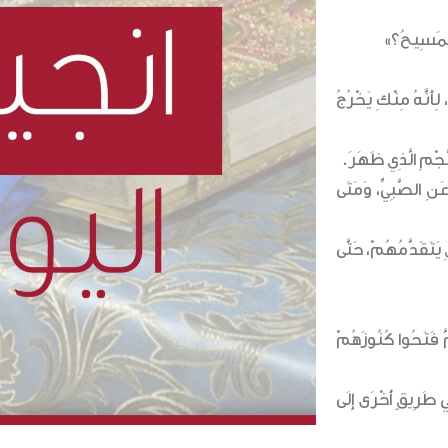
ِأَنَّهُ مِنْكِ يَخْرُجُ
َنِ الصَّبِيِّ، وَمَتَى
 يَتَقَدَّمُهُمْ، حَتَّى
ثُمَّ فَتَحُوا كُنُوزَهُمْ
ي طَرِيقٍ أُخْرَى إِلَى
المكتبة
5921146 6 962+
المدارس
rthodoxjordan.org