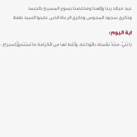
عيد ميلاد ربنا وإلهنا ومخلصنا يسوع المسيح بالجسد
وذكرى سجود المجوس وذكرى الرعاة الذين عاينوا السيد طفلا
اية اليوم:
يَا بُنَيَّ، مَجِّدْ نَفْسَكَ بالْوَدَاعَةِ، وَأَعْطِ لَهَا مِنَ الْكَرَامَةِ مَا تَسْتَحِقُّ(سيراخ 10: 31)