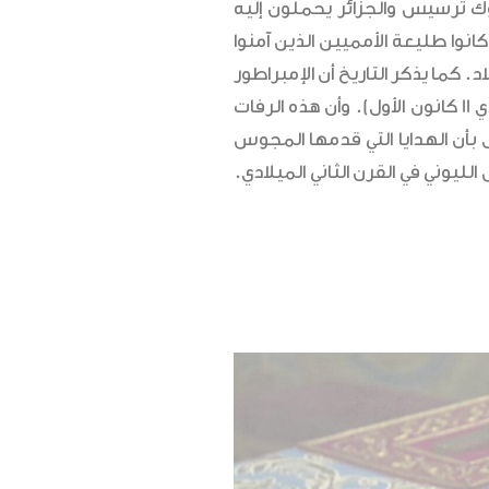
 بسجود المجوس للطفل الإلهي. الآيتان 10 و11 تذكران كيف أن “ملوك ترسيس والجزائر يحملون إليه
نوا طليعة الأمميين الذين آمنوا
 كما يذكر التاريخ أن الإمبراطور
البيزنطي زينون استقدم رفاتهم من فارس إلى مدينته المتملكة. القسطنطينية، عام 490م (راجع سيرة القديس دانيال العمودي 11 كانون الأول). وأن هذه الرفات
 أكثرها إلى اليوم. أما تأويل القول بأن الهدايا التي قدمها المجوس
الليوني في القرن الثاني الميلادي.