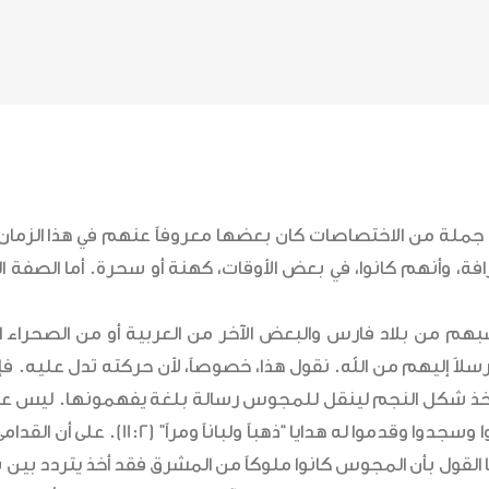
جوس جملة من الاختصاصات كان بعضها معروفاً عنهم في هذا الزما
افة، وأنهم كانوا، في بعض الأوقات، كهنة أو سحرة. أما الصفة 
م من بلاد فارس والبعض الآخر من العربية أو من الصحراء ال
اً مرسلاً إليهم من الله. نقول هذا، خصوصاً، لأن حركته تدل علي
ذي اتخذ شكل النجم لينقل للمجوس رسالة بلغة يفهمونها. ليس 
محدداً، ولكن ورد أنهم لما أتوا إلى البيت ورأوا الصبي مع
 أما القول بأن المجوس كانوا ملوكاً من المشرق فقد أخذ يتردد بي