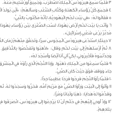
3 فَلَمَّا سَمِعَ هِيرُودُسُ الْمَلِكُ اضْطَرَبَ، وَجَمِيعُ أُورُشَلِيمَ مَعَهُ.
4 فَجَمَعَ كُلَّ رُؤَسَاءِ الْكَهَنَةِ وَكُتَّابِ الشَّعْبِ وَسَأَلَهُمْ: «أَيْنَ يُولَدُ الْمَسِيحُ؟»
5 فَقَالُوا لَهُ: «فِي بَيْتِ لَحْمٍ الْيَهُودِيَّةِ، لِأَنَّهُ مَكْتُوبٌ بِالنَّبِيِّ:
6 وَأَنْتِ يَا بَيْتَ لَحْمٍ أَرْضَ يَهُوذَا، لَسْتِ الصُّغْرَى بَيْنَ رُؤَسَاءِ يَهُوذَا، ل
مُدَبِّرٌ يَرْعَى شَعْبِي إِسْرَائِيلَ».
7 حِينَئِذٍ اسْتَدْعَى هِيرُودُسُ الْمَجُوسَ سِرًّا، وَتَحَقَّقَ مِنْهُمْ زَمَانَ النَّجْمِ الَّذِي ظَهَرَ.
8 ثُمَّ أَرْسَلَهُمْ إِلَى بَيْتِ لَحْمٍ وَقَالَ: «اذْهَبُوا وَتَفَحَّصُوا بِالتَّدْقِيقِ ع
وَجَدْتُمُوهُ فَأَخْبِرُونِي، لِكَيْ آتِيَ أَنَا أَيْضًا وَأَسْجُدَ لَهُ».
9 فَلَمَّا سَمِعُوا مِنَ الْمَلِكِ ذَهَبُوا. وَإِذَا النَّجْمُ الَّذِي رَأَوْهُ فِي الْمَشْرِقِ
جَاءَ وَوَقَفَ فَوْقَ حَيْثُ كَانَ الصَّبِيُّ.
10 فَلَمَّا رَأَوُا النَّجْمَ فَرِحُوا فَرَحًا عَظِيمًا جِدًّا.
11 وَأَتَوْا إِلَى الْبَيْتِ وَرَأَوُا الصَّبِيَّ مَعَ مَرْيَمَ أُمِّهِ، فَخَرُّوا وَسَجَدُوا لَهُ، 
وَقَدَّمُوا لَهُ هَدَايَا: ذَهَبًا وَلُبَانًا وَمُرًّا.
12 وَإِذْ أُوحِيَ إِلَيْهِمْ فِي حُلْمٍ أَنْ لَا يَرْجِعُوا إِلَى هِيرُودُسَ، انْصَرَفُوا فِ
الأخبار
الكنائس
بِلَادِهِمْ.