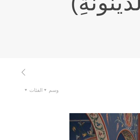
ّينونةِ)
وسم
الفئات