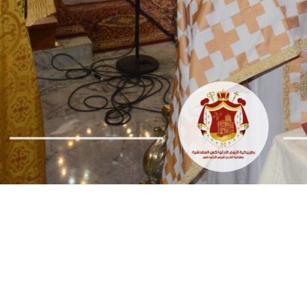
المكتبة
5921146 6 962+
المدارس
rthodoxjordan.org
بيت العائلة
عبد
فرصة عمل
عمان