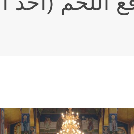
 الّلحم (أحدُ الد