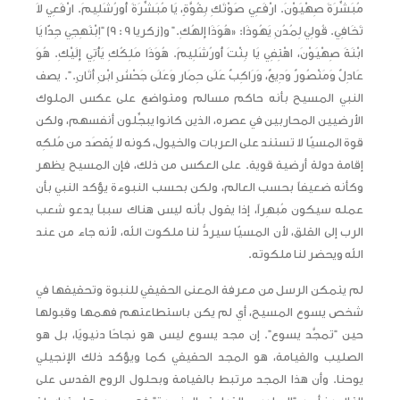
مُبَشِّرَةَ صِهْيَوْنَ. ارْفَعِي صَوْتَكِ بِقُوَّةٍ، يَا مُبَشِّرَةَ أُورُشَلِيمَ. ارْفَعِي لاَ
تَخَافِي. قُولِي لِمُدُنِ يَهُوذَا: «هُوَذَا إِلهُكِ.” و(زكريا 9 : 9) “اِبْتَهِجِي جِدًّا يَا
ابْنَةَ صِهْيَوْنَ، اهْتِفِي يَا بِنْتَ أُورُشَلِيمَ. هُوَذَا مَلِكُكِ يَأْتِي إِلَيْكِ. هُوَ
عَادِلٌ وَمَنْصُورٌ وَدِيعٌ، وَرَاكِبٌ عَلَى حِمَارٍ وَعَلَى جَحْشٍ ابْنِ أَتَانٍ.”. يصف
النبي المسيح بأنه حاكم مسالم ومتواضع على عكس الملوك
الأرضيين المحاربين في عصره، الذين كانوا يبجِّلون أنفسهم، ولكن
قوة المسيّا لا تستند على العربات والخيول، كونه لا يُقصَد من مُلكِه
إقامة دولة أرضية قوية. على العكس من ذلك، فإن المسيح يظهر
وكأنه ضعيفاً بحسب العالم، ولكن بحسب النبوءة يؤكد النبي بأن
عمله سيكون مُبهِراً، إذا يقول بأنه ليس هناك سبباً يدعو شعب
الرب إلى القلق، لأن المسيّا سيردُّ لنا ملكوت الله، لأنه جاء من عند
الله ويحضر لنا ملكوته.
لم يتمكن الرسل من معرفة المعنى الحقيقي للنبوة وتحقيقها في
شخص يسوع المسيح، أي لم يكن باستطاعتهم فهمها وقبولها
حين “تمجَّد يسوع”. إن مجد يسوع ليس هو نجاحًا دنيويًا، بل هو
الصليب والقيامة، هو المجد الحقيقي كما ويؤكد ذلك الإنجيلي
يوحنا. وأن هذا المجد مرتبط بالقيامة وبحلول الروح القدس على