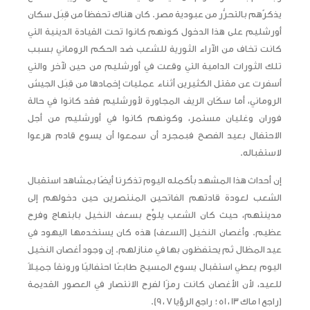
يذكرّهم بالتحرُّر من عبودية مصر. كان هناك تحفظاً من قِبَل سكان
أورشليم على هذا الدخول كونهم كانوا تحت القيادة الدينية التي
كانت تخاف من الآراء الثورية للشعب ضد الحكم الروماني بسبب
تلك الثورات الدامية التي وقعت في أورشليم من حين لآخر والتي
أسفرت عن مقتل الكثيرين أثناء عمليات إخمادها من قِبَل الجيش
الروماني، أما سكَان الريف المجاورة لأورشليم فقد كانوا في حالة
فوران وغليان مستمر، وكونهم كانوا في أورشليم من أجل
الاحتفال بعيد الفصح فبمجرد أن سمعوا أن يسوع قادم هرعوا
لاستقباله.
إن أحداث هذا المشهد بأكمله اليوم تذكرنا أيضًا بمشاهد استقبال
الشعب لعودة قادتهم الفاتحين المنتصرين حين دخولهم إلى
مدينتهم، حيث كان الشعب يلوِّح بسعف النخيل بابتهاج وفرح
عظيم. وأغصان النخيل (السعف) هذه كان يستخدمها اليهود في
عيد المظال ثم يحتفظون بها في منازلهم. إن وجود أغصان النخيل
اليوم يعطي استقبال يسوع المسيح طابعًا احتفاليًا ورونقاً جميلاً
للعيد، لأن الأغصان كانت رمزًا لفرح الانتصار في العصور القديمة
(راجع 1 ماك 13 ، 51 ؛ راجع الرؤيا 7 ، 9).