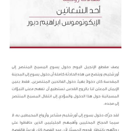
يصف مقطع الإنجيل اليوم دخول يسوع المسيح المنتصر إلى
أورشليم، ويتضح من هذه الحادثة كاملة أن دخول يسوع إلى المدينة
المقدسة كان دخولاً بهياً، دخول الفاتحين المنتصرين. فقط بعين
الإيمان المعلن لنا بالروح القدس نستطيع أن نفهم معنى النبؤات
المسيانية حول هذا الدخول والمؤدي إلى انتقال المسيح المنتصر
إلى مجده.
لقد حرَّك دخول يسوع إلى أورشليم مشاعر وأرواح المحيطين به، لا
سيما الحجاج المحليين وأهمهم الجليليين الذين حافظوا على
رجائهم بانتظار قدوم المسيَّا، لأن عيد الفصح كان قريباً، فالفصح