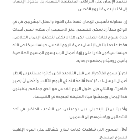
يعتمد الإيمان على البراهين المنطقية الحسّية، بل بدخول الإنسان
إلى اختبار نعمة الروح القدس.
إن محاولة تأسيس الإيمان فقط على القوة والعقل البشريين هي في
الواقع خطأ، إذ يمكن للشخص غير المسيحي أن يفهم بعض أحداث
حياة يسوع لغاية الصلب، لكن هذا لا يكفي لتحقيق الإيمان الخلاصي،
فقط عندما يتلقى الإنسان نعمة الروح القدس، حينها سيخلص لأنه
حينها سيكون قادرًا على رؤية أعمال الرب يسوع المسيح الخلاصية
بأعين روحيّة وبمفهوم جديد.
لم يُرَ يسوع القائم إلا من قبل التلاميذ الذين كانوا مستنيرين (انظر
أعمال الرسل 10 : 40) “هذَا أَقَامَهُ اللهُ فِي الْيَوْمِ الثَّالِثِ، وَأَعْطَى أَنْ يَصِيرَ
ظَاهِرًا”، وبالتالي فإن حلول الروح القدس هو الذي جعلهم يتقبلون
هذا الإيمان ويعيشوا حياة الخليقة الجديدة في الكنيسة.
وأخيراً، يميّز الإنجيلي بين نوعيتين من الشعب الحاضر في أحد
الشعانين ويقسّمهم إلى قسمين:
أولاً: الجموع التي شاهدت قيامة لعازر كشاهد على القوة الإلهية
ليسوع المسيح.