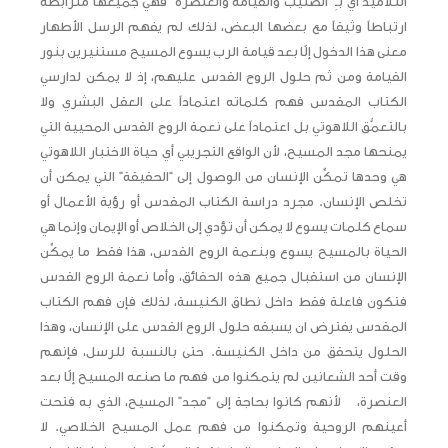
التلاميذ أي بـِ “الصليب والقيامة والعنصرة” فهي جميعها مترابطة
ارتباطاً وثيقاً مع بعضها البعض، لذلك لم يفهم الرسل الأطهار
معنى هذا الدخول إلّا بعد قيامة الرب يسوع المسيح مستنيرين بنور
القيامة ومن ثم حلول الروح القدس عليهم، إذ لا يمكن لدارسي
الكتاب المقدس فهم كلماته اعتماداً على العقل البشري ولا
بالتعمُّق اللاهوتي بل اعتماداً على نعمة الروح القدس المحيية التي
يمنحها مجد المسيح، لأن الواقع التجريبي أي حياة الاختبار اللاهوتي
هي وحدها تمكِّن الإنسان من الوصول إلى “الحقيقة” التي يمكن أن
تخلص الإنسان. مجرد دراسة الكتاب المقدس أو رؤية الأعمال أو
سماع كلمات يسوع لا يمكن أن تؤدي إلى الخلاص أو الإيمان وإنما هي
الحياة بالمسيح يسوع وبنعمة الروح القدس، هذا فقط ما يمكِّن
الإنسان من استقبال جميع هذه الحقائق، وأما نعمة الروح القدس
فتكون فاعلة فقط داخل نطاق الكنيسة، لذلك فإن فهم الكتاب
المقدس يفترض ان يسبقه حلول الروح القدس على الإنسان، وهذا
الحلول يتحقق من داخل الكنيسة. حتى بالنسبة للرسل، فإنهم
وقت أحد الشعانين لم يتمكنوا من فهم ما صنعه المسيح إلّا بعد
العنصرة، لأنهم كانوا بحاجة إلى “مجد” المسيح، الذي به فتحت
أعينهم الروحية وتمكنوا من فهم عمل المسيح الخلاصي. لا