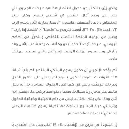
والذي زيّن بالأكثر جو دخول الانتصار هذا هو صرخات الجموع التي
تعبر عن وضع آمال الشعب في شخص يسوع، وكان يعبر
المتظاهرون عن أنفسهم هاتفين: “أوصنا، مبارك الآتي باسم الرب
“(117 (عب 118) ، 25-26). أوصنا تترجم ب “خلّصنا” أي “خلّصنا إذاً يا رب!”
ويعبر عن الرغبة الملحّة للشعب للتخلُّص والتحرُّر من الحكم
الروماني. صرخة “أوصنا” هذه تبدو وكأنها، صرخة شعب يائس وقد
رأى في وجه يسوع الملك المنقذ لإسرائيل والذي سيعيد مملكة
داود.
ثم يؤكد الإنجيلي أن دخول يسوع الملَكَي المنتصِر لم يلبِّ تمامًا
هذه التوقعات القومية، كون يسوع لم يدخل على ظهور الخيل
وعربات مرصّعة بالجواهر، كما فعل الملوك القدامى، بل أنه دخل
جالسًا على حمار، ربًا مسالمًا، وديعاً ومتواضعًا يركب على جحش ابن
أتان وهذا لكي يتم الكتاب، ليس من ناحية حيثية وكيفية الدخول
وإنما في حياة المسيح المتواضعة، فحياة يسوع كشفت المعنى
الحقيقي لنبوءات العهد القديم.
إن النبوءة هي مزيج من (إشعياء 40 : 9) “عَلَى جَبَل عَال اصْعَدِي، يَا