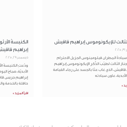
الثالث للإيكونوموس إبراهيم قاقيش
الكنيسةُ الأرث
إبراهيم قاقي
20
يادةُ المطران فيلومينوس الجزيل الاحترام
ديسمبر 29, 2025
از الثالث لطيّبَ الذِّكرِ الإيكونوموس إبراهيم
ودّعتِ الكنيسةُ الأ
اقيش، الذي غاب عنّا بالجسد على رجاء القيامة
الأبديّة، صباحَ الي
الأبدية، عاون سيادته
إبراهيم جريس قاقي
حافلة بالخدمة والب
يد »
اقرأ المزيد »