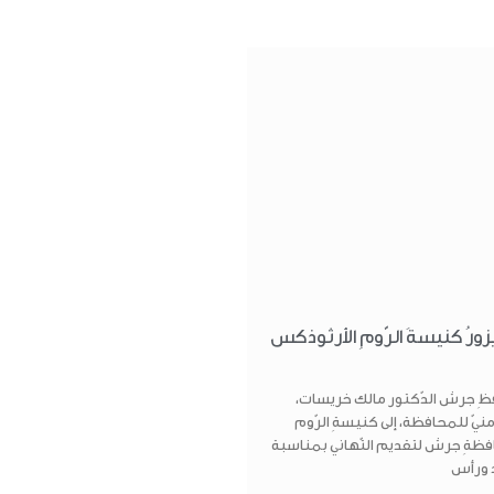
رُ كنيسةَ الرّومِ الأرثوذكس
فظِ جرش الدّكتور مالك خريسات،
info@o
منيّ للمحافظة، إلى كنيسةِ الرّوم
ظةِ جرش لتقديم التّهاني بمناسبة
ون الشمالي 170 شارع رمانة ,
د ورأس