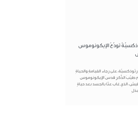
وذكسيّةُ تودّعُ الإيكونوموس
ش
رثوذكسيّة، على رجاء القيامةِ والحياةِ
وم طيّبَ الذِّكرِ قدسَ الإيكونوموس
ش، الذي غاب عنّا بالجسد بعد حياةٍ
ذلِ