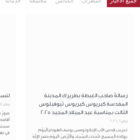
جميع الأخبار
المطران
الكنائس
مجتمعنا
خدماتنا
رسالةُ صاحبِ الغِبطةِ بطريرك المدينةِ
لنسجّ
المقدسةِ كيريوس كيريوس ثيوفيلوس
يناير 4, 2026
الأخبار
الثالث بمناسبةِ عيدِ الميلادِ المجيد 2025
صورٌ من
الكنائس
أقامه
يناير 6, 2026
سمعان 
صلاة اليوم
تعريب قدس الأب الإيكونومس يوسف الهودلياَلْيَوْمَ
في نها
خدم كناسية
بِوِلَادَةِ الْمَسِيحِ، اتَّحَدَتِ السَّمَاءُ وَالْأَرْضُ، اَلْيَوْمَ حَضَرَ الإِلٰهُ