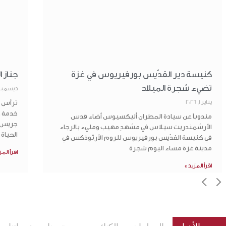
كنيسة دير القدّيس بورفيريوس في غزة
جناز 
تضيء شجرة الميلاد
ديسمبر 31, 25
يناير 1, 2026
ترأس س
خدمة جن
مندوباً عن سيادة المطران أليكسيوس أضاء قدس
جريس ق
الأرشمندريت سيلاس في مشهدٍ مهيب ومليء بالرجاء
الحياة 
في كنيسة القدّيس بورفيريوس للروم الأرثوذكس في
مدينة غزة مساء اليوم شجرة
اقرأ المز
اقرأ المزيد »
>
<