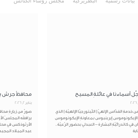
بيانات رسمية
البطريركية
مجلس رؤساء الكنائس
ِل أسماءنا في عائلةِ المسيح
محافظُ جرش يزو
يناير 2, 2026
المكتبة
5921146 6 962+
 خدمةِ القدّاسِ الإلهيّ ( اللّيتورجيّا الإلهيّة ) الذي
صورٌ من زيارةِ محا
المدارس
rthodoxjordan.org
 الإيكونوموس إيرينيوس بمعاونةِ الإيكونوموس
يرافقُه المجلسُ الأ
في كاتدرائيّةِ البشارة – العبدلي بحضورِ الرّعيّة .
الأرثوذكس في محاف
بيت العائلة
عبد
ية
عيد الميلاد المجي
فرصة عمل
عمان