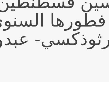
سين قسطنطين 
فطورها السنوي
رثوذكسي- عبد