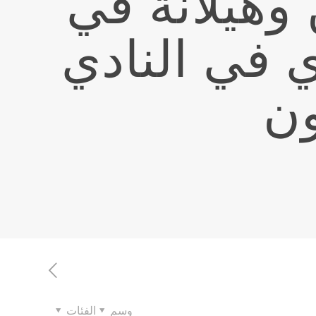
وهيلانة في
 في النادي
ون
وسم
الفئات