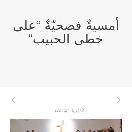
أمسيةٌ فصحيّةٌ “على
خطى الحبيب”
أبريل 27, 2024