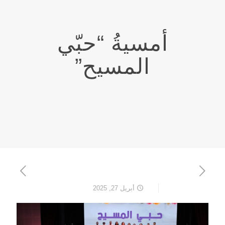
أمسيةُ “حبّي
المسيح”
أبريل 27, 2025