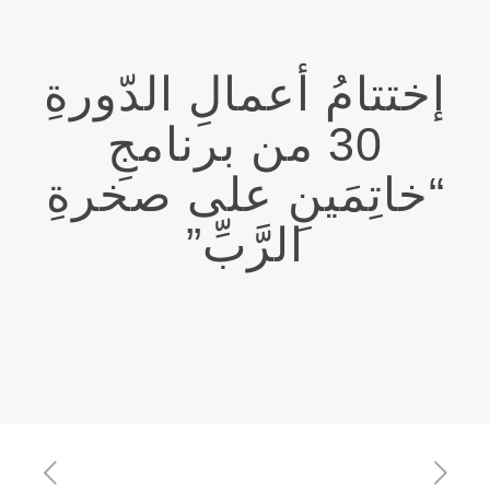
إختتامُ أعمالِ الدّورةِ
30 من برنامجِ
“خاتِمَينِ على صخرةِ
الرَّبِّ”