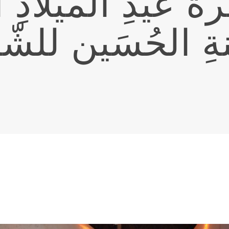
ُ عيدِ الميلادِ
ةِ الحُسَين للشّ