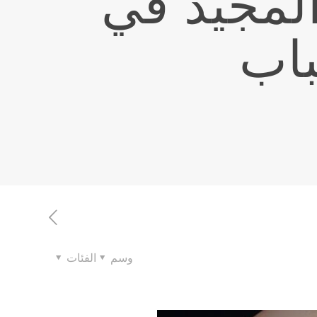
 المجيد في
باب
وسم
الفئات