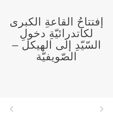
إفتتاحُ القاعةِ الكبرى
لكاتدرائيّةِ دخولِ
السّيّدِ إلى الهيكل –
الصّويفيّة