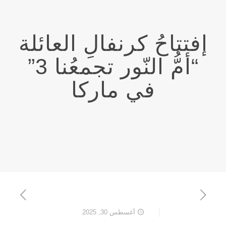
إفتتاحُ كرنفالِ العائلة
“أمُّ النّور تجمعُنا 3”
في ماركا
أغسطس 30, 2025