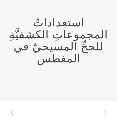
استعداداتُ
المجموعاتِ الكشفيَّةِ
للحجِّ المسيحيّ في
المغطس