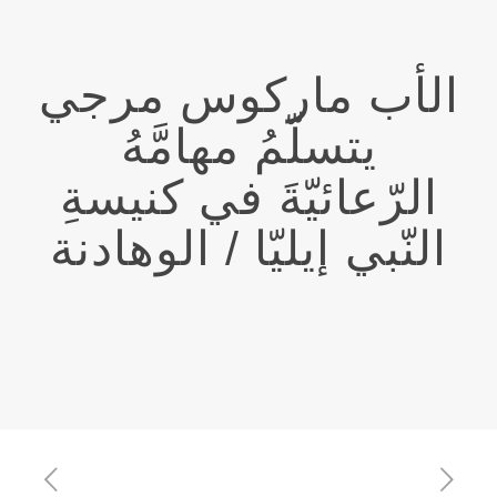
الأب ماركوس مرجي
يتسلّمُ مهامَّهُ
الرّعائيّةَ في كنيسةِ
النّبي إيليّا / الوهادنة