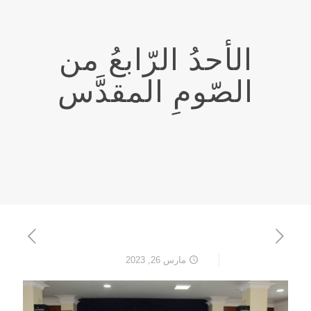
الأحدُ الرّابعُ من
الصّومِ المقدَّس
مارس 26, 2023