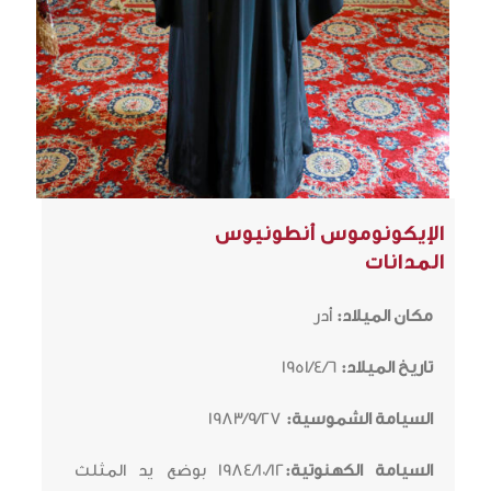
الإيكونوموس أنطونيوس
المدانات
مكان الميلاد:
أدر
تاريخ الميلاد:
1951/4/6
السيامة الشموسية:
1983/9/27
السيامة الكهنوتية:
1984/10/12 بوضع يد المثلث