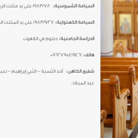
السيامة الشموسية:
1983/7/1 على يد مثلث الرحمات المطران ياكوفوس
السيامة الكهنوتية:
1983/9/27 على يد المثلث الرحمات المطران ياكوفوس
الدراسة الجامعية:
دبلوم في اللاهوت
هاتف:
962795419461+
شفيع الكاهن:
أحد النّسبة – النّبي إبراهيم
–
تعيد
عيد الميلاد0
المكتبة
5921146 6 962+
المدارس
rthodoxjordan.org
بيت العائلة
عبد