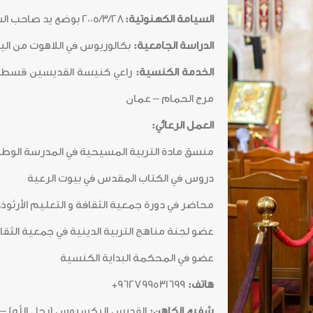
السيامة الكهنوتية:
2005/3/28 بوضع يد صاحب السيادة المتروبوليت فينيذكتوس
الدراسة الجامعية:
بكالوريوس في اللاهوت من اليو
الخدمة الكنسية:
راعي كنيسة القديسين قسطنط
مرج الحمام – عمان
العمل الرعائي:
منسق مادة التربية المسيحية في المدرسة الوطن
دروس في الكتاب المقدس في بيوت الرعية
محاضر في دورة جمعية الثقافة و التعليم الأرثوذ
عضو لجنة مناهج التربية الدينية في جمعية الثقا
عضو في المحكمة البداية الكنسية
هاتف:
962799531699+
شفيع الكاهن: