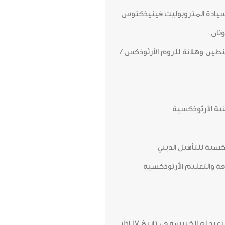
نان
ين وهلانة للروم الأرثوذكس /
ية الأرثوذكسية
كسية للتأهيل الديني
فة والتعليم الأرثوذكسية
القديس اليكسيوس (رجل الله) – تعيد له الكنيسة في تاريخ 17 اذار