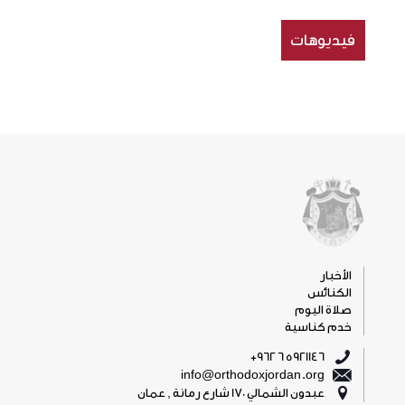
فيديوهات
الأخبار
الكنائس
صلاة اليوم
خدم كناسية
5921146 6 962+
info@orthodoxjordan.org
عبدون الشمالي 170 شارع رمانة , عمان