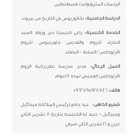
الرحمات المتروبوليت قسطنطين
الدراسة الجامعية:
بكالوريوس في التاريخ من بيروت
الخدمة الكنسية:
راعي كنيستا دير ورقاد السيد
العذراء للروم والقديس جاورجيوس للروم
الأرثوذكس / السلط – البلقاء
العمل الرعائي:
مدير مدرسة بطريركية الروم
الأرثوذكس الفحيص لمدة 4 اعوام
هاتف:
962795924746+
شفيع الكاهن:
عيد جامع لرئيسي الملائكة ميخائيل
وجبرائيل – تعيد له الكنيسة بتاريخ 8 تشرين الثاني
غربي و ٢١ تشرين الثّاني شرقي