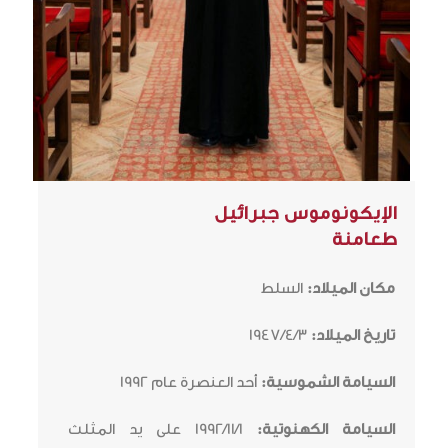
الإيكونوموس جبرائيل
طعامنة
مكان الميلاد:
السلط
تاريخ الميلاد:
1947/4/3
السيامة الشموسية:
أحد العنصرة عام 1992
السيامة الكهنوتية:
1992/11/1 على يد المثلث