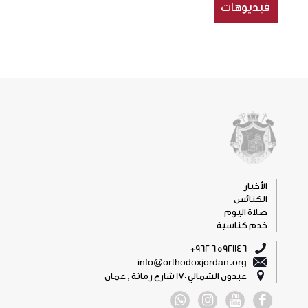
فيديوهات
الأخبار
الكنائس
صلاة اليوم
خدم كناسية
5921146 6 962+
info@orthodoxjordan.org
عبدون الشمالي 170 شارع رمانة , عمان