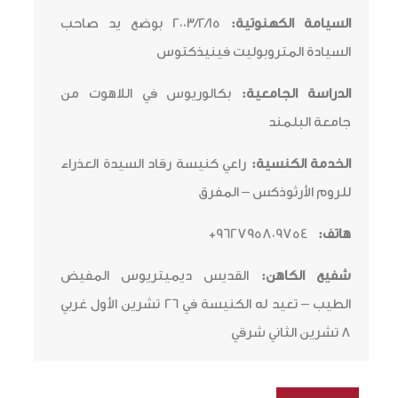
السيامة الكهنوتية:
2003/2/15 بوضع يد صاحب
السيادة المتروبوليت فينيذكتوس
الدراسة الجامعية:
بكالوريوس في اللاهوت من
جامعة البلمند
الخدمة الكنسية:
راعي كنيسة رقاد السيدة العذراء
للروم الأرثوذكس – المفرق
هاتف:
962795809754+
شفيع الكاهن:
القديس ديميتريوس المفيض
الطيب – تعيد له الكنيسة في 26 تشرين الأول غربي
8 تشرين الثاني شرقي