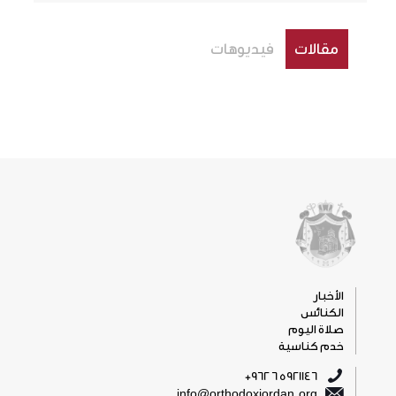
مقالات
فيديوهات
الأخبار
الكنائس
صلاة اليوم
خدم كناسية
5921146 6 962+
info@orthodoxjordan.org