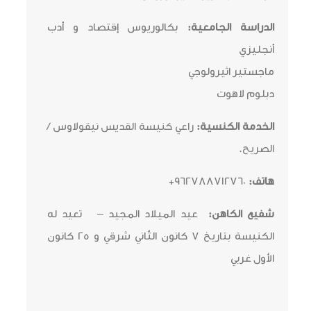
الدراسة الجامعية:
بكالوريوس إقتصاد و أدب
أنجليزي
ماجستير اثيرولوجي
دبلوم لاهوت
الخدمة الكنسية:
راعي كنيسة القديس نيقولاوس /
الصريح
.
هاتف:
962788712760+
شفيع الكاهن:
عيد الميلاد المجيد
–
تعيد له
الكنيسة
بتاريخ
۷
كانون الثّاني شرقي و 25 كانون
الأول غربي