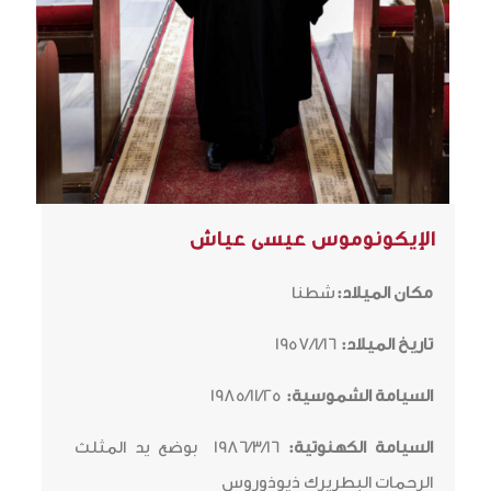
الإيكونوموس عيسى عياش
مكان الميلاد:
شطنا
تاريخ الميلاد:
1957/1/16
السيامة الشموسية:
1985/11/25
السيامة الكهنوتية:
1986/3/16
بوضع يد المثلث
الرحمات البطريرك ذيوذوروس