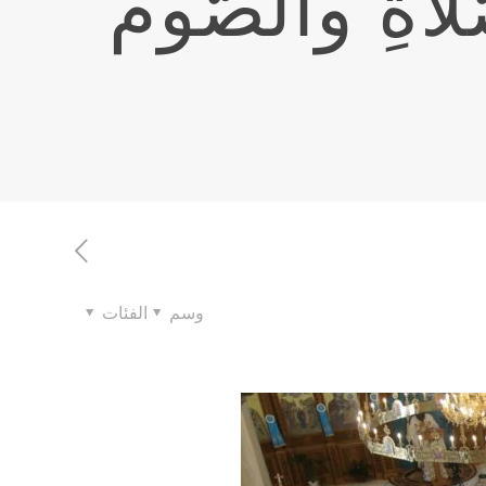
ّلاةِ والصّوم
وسم
الفئات