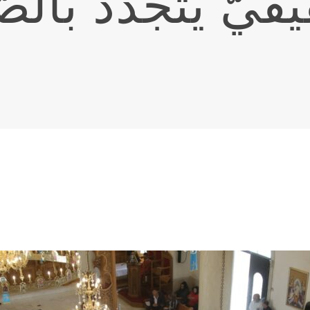
قيُّ يتجدّدُ بالص