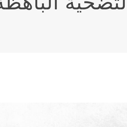
لتضحية الباهظة