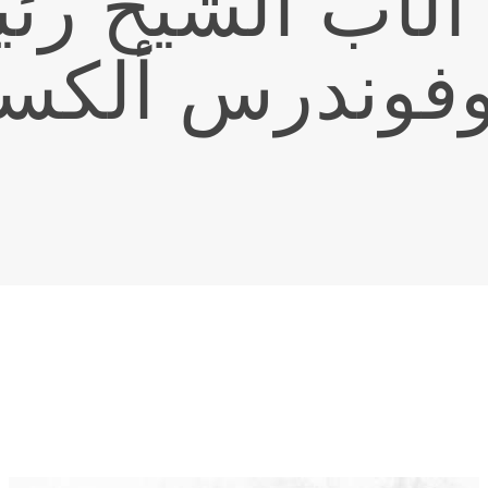
 الأب الشيخ رئ
وفوندرس ألكس