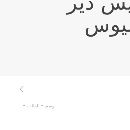
يس دير
يوس
وسم
الفئات