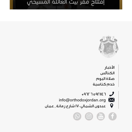
الأخبار
الكنائس
صلاة اليوم
خدم كناسية
5921146 6 962+
info@orthodoxjordan.org
عبدون الشمالي 170 شارع رمانة , عمان