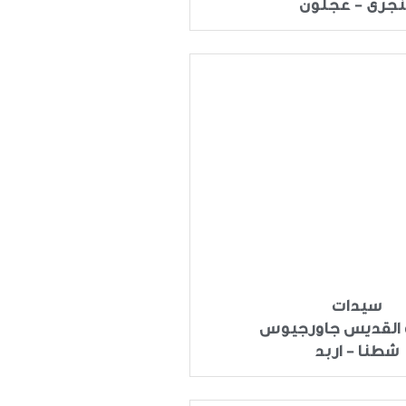
جرى - عجلون
سيدات
القديس جاورجيوس
شطنا - اربد