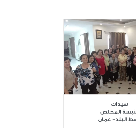
سيدات
نيسة المخلص
ط البلد- عمان