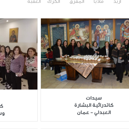
اربد
مأدبا
المفرق
الكرك
العقبة
سيدات
كاتدرائية البشارة
ك
العبدلي - عمان
وس