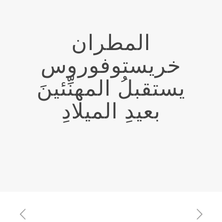
المطران
خريستوفوروس
يستقبلُ المهنِّئينَ
بعيدِ الميلادِ