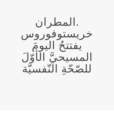
.المطران
خريستوفوروس
يفتتحُ اليومَ
المسيحيَّ الأوّلَ
للصّحّةِ النّفسيّة