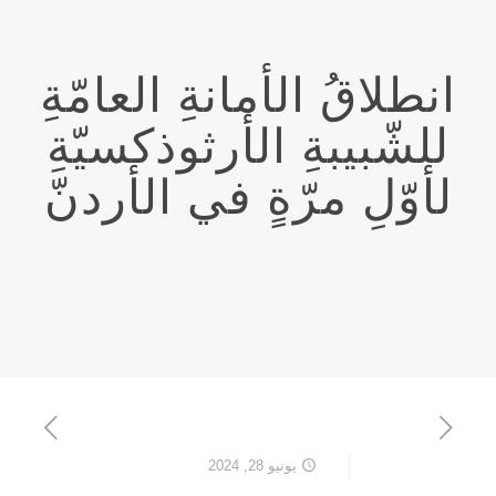
انطلاقُ الأمانةِ العامّةِ
للشّبيبةِ الأرثوذكسيّةِ
لأوّلِ مرّةٍ في الأردنّ
يونيو 28, 2024