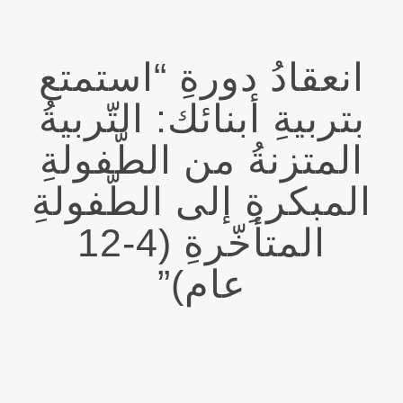
انعقادُ دورةِ “استمتع
بتربيةِ أبنائك: التّربيةُ
المتزنةُ من الطّفولةِ
المبكرةِ إلى الطّفولةِ
المتأخّرةِ (4-12
عام)”