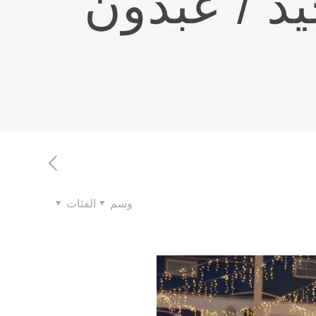
مجيد / عبدون
وسم
الفئات