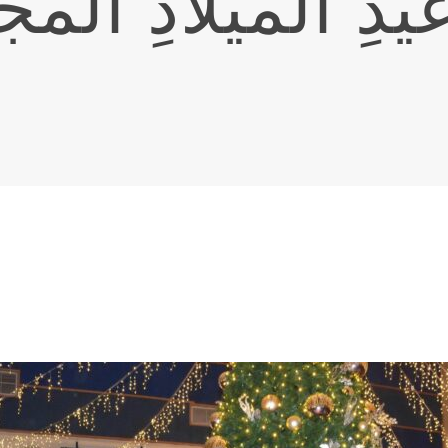
عيدِ الميلادِ ال