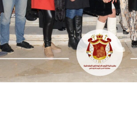
المكتبة
5921146 6 962+
المدارس
rthodoxjordan.org
بيت العائلة
عبد