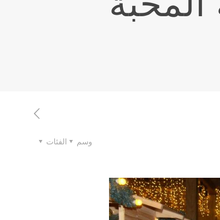
 المحبة
وسم
الفئات