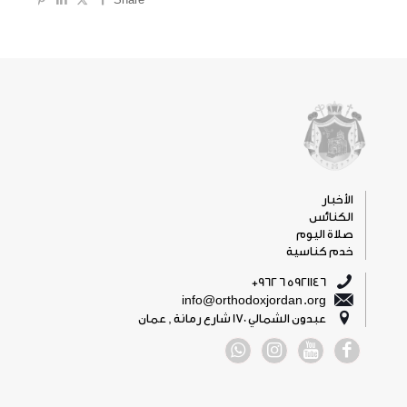
الأخبار
الكنائس
صلاة اليوم
خدم كناسية
5921146 6 962+
info@orthodoxjordan.org
عبدون الشمالي 170 شارع رمانة , عمان