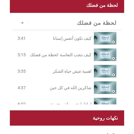
لحظة من فضلك
لحظة من فضلك
8 Videos
كيف تكون أتعس إنسانا
3:41
كيف نتجب التعاسة -لحظة من فضلك
5:15
اهمية عيش حياة الشكر
5:35
شاكرين الله في كل حين
4:37
لماذا يا نفسي انتي حزينة
6:02
نكهات روحية
التوكل على الرب في الكتاب المقدس
4:00