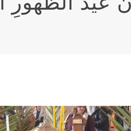
 عيدُ الظّهورِ ا