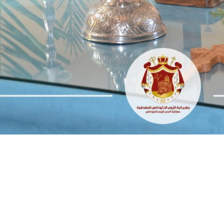
المكتبة
5921146 6 962+
المدارس
rthodoxjordan.org
بيت العائلة
عبد
فرصة عمل
عمان