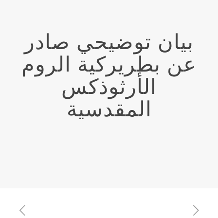
بيان توضيحي صادر
عن بطريركية الروم
الأرثوذكس
المقدسية