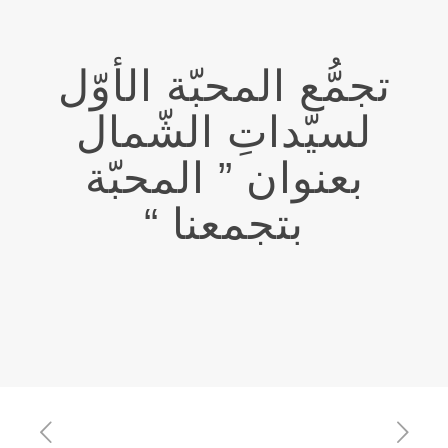
تجمُّع المحبّة الأوّل
لسيّداتِ الشّمال
بعنوان ” المحبّة
بتجمعنا “