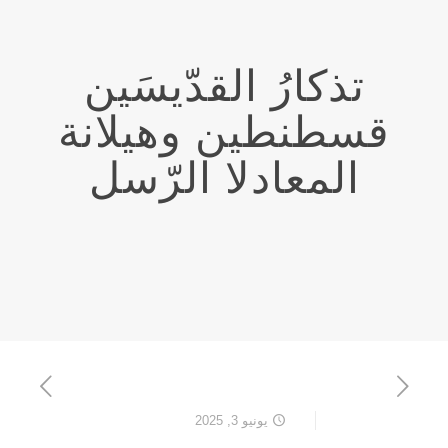
تذكارُ القدّيسَين
قسطنطين وهيلانة
المعادلا الرّسل
يونيو 3, 2025