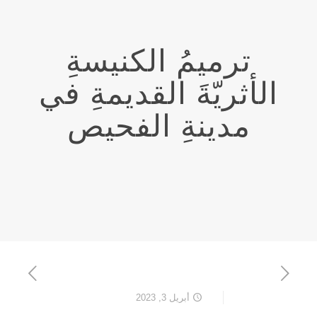
ترميمُ الكنيسةِ
الأثريّةَ القديمةِ في
مدينةِ الفحيص
أبريل 3, 2023