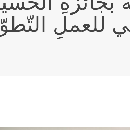
ةٌ بجائزةِ الحُسي
ني للعملِ التّطو