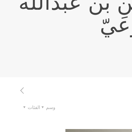
نِ بن عبدالله
ّعيّ
وسم
الفئات