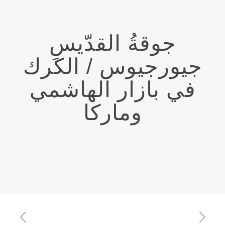
جوقةُ القدّيسِ
جيورجيوس / الكرك
في بازار الهاشمي
وماركا