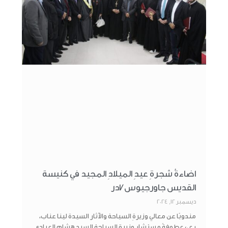
اضاءةُ شجرةِ عيدِ الميلادِ المجيد في كنيسة
القديس جاورجيوس /ادر
ديسمبر 12, 2024
مندوبًا عن معالي وزيرةِ السياحة والآثار السيدة لينا عناب،
رعى عطوفةُ مستشارِ وزيرة السياحة السيد هشام العبادي