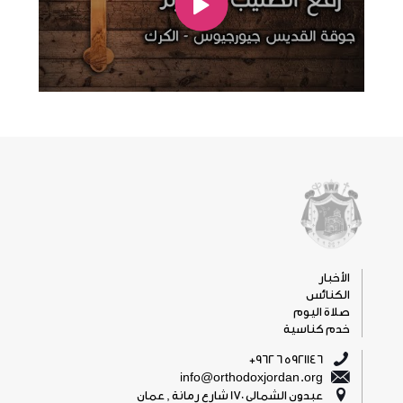
الأخبار
الكنائس
صلاة اليوم
خدم كناسية
5921146 6 962+
info@orthodoxjordan.org
عبدون الشمالي 170 شارع رمانة , عمان