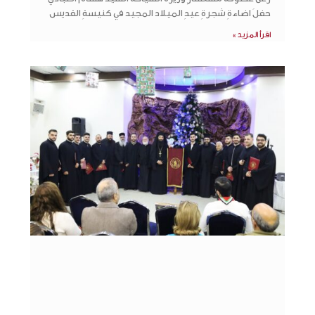
حفلَ اضاءةِ شجرةِ عيدِ الميلاد المجيد في كنيسةِ القديس
اقرأ المزيد »