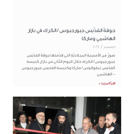
جوقةُ القدّيسِ جيورجيوس / الكرك في بازار
الهاشمي وماركا
ديسمبر 2, 2024
صورٌ من الأمسيةِ الميلاديّةِ التي قدّمتها جوقةُ القدّيس
جيورجيوس / الكرك خلالَ اليومِ الثّاني من بازار كنيسةِ
القدّيس نيقولاوس / ماركا وكنيسة القديس جيورجيوس
– الهاشمي
اقرأ المزيد »