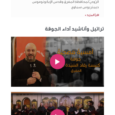
الرّوحيّ لمحافظةِ المفرق وقدسِ الإيكونوموس
ديمتريوس سماوي
اقرأ المزيد »
تراتيل وأناشيد آداء الجوقة