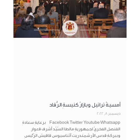
أمسيةُ تراتيل وبازارُ كنيسةِ الرُّقاد
ديسمبر 8, 2022
Facebook Twitter Youtube Whatsapp برعايةِ سعادةِ
القنصلِ الفخريّ لجمهوريةِ مالطا السّيّد أشرف قعوار
وببركةِ قدسِ الأرشمندريت أثناسيوس قاقيش الرّئيسِ