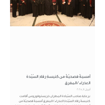
أمسيةٌ فصحيّةٌ من كنيسةِ رقادِ السّيّدة
العذراء / المفرق
أبريل 11, 2025
برعايةِ صاحبِ السّيادة المطران خريستوفوروس أقامت
كنيسةُ رقاد السّيّدةِ العذراء / المفرق أمسيةً فصحيّةً من