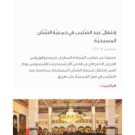
إحتفالُ عيدِ الصّليبِ في جمعيّةِ الشّبّانِ
المسيحيّة
سبتمبر 30, 2024
مندوبًا عن صاحبِ السّيادةِ المطران خريستوفوروس
الجزيلِ الاحترامِ رعى قدسُ الأرشمندريت إفثيميوس يومَ
أمسِ احتفالَ جمعيّةِ الشّبّانِ المسيحيّةِ بمناسبةِ عيدِ
الصّليبِ في مقرِّ الجمعيّةِ على طريق
اقرأ المزيد »