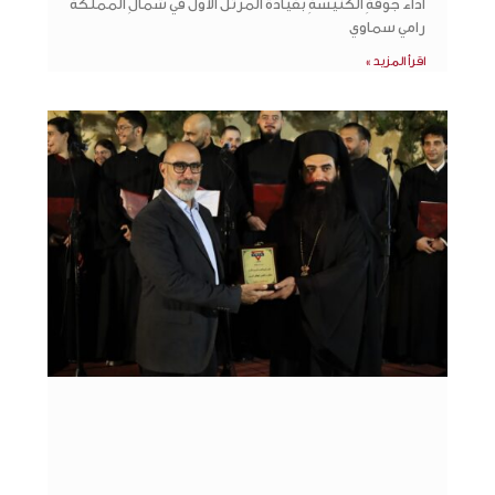
أداء جوقةِ الكنيسةِ بقيادة المرتّل الأوّل في شمالِ المملكة
رامي سماوي
اقرأ المزيد »