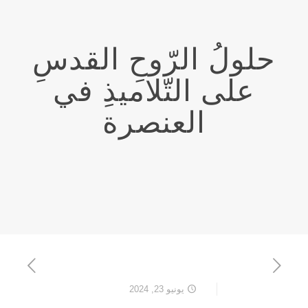
حلولُ الرّوحِ القدسِ
على التّلاميذِ في
العنصرة‏
يونيو 23, 2024