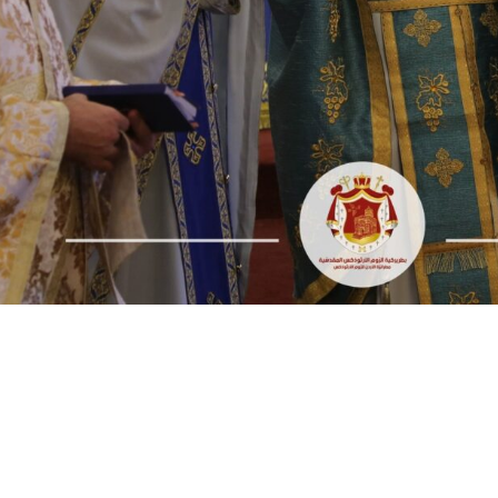
المكتبة
5921146 6 962+
المدارس
rthodoxjordan.org