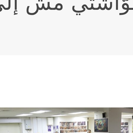
ّاشتي مش إل