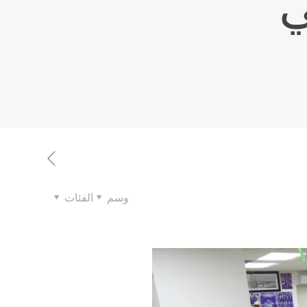
ي
وسم
الفئات