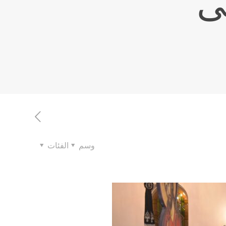
لى
وسم
الفئات