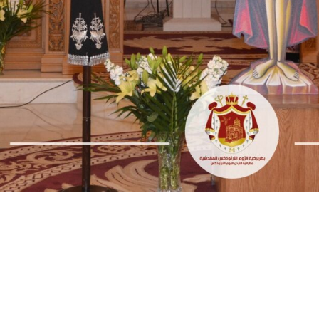
المكتبة
5921146 6 962+
المدارس
rthodoxjordan.org
بيت العائلة
عبد