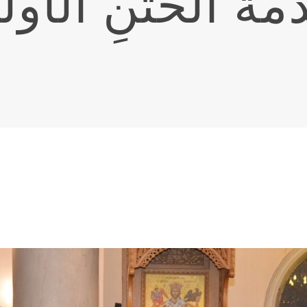
ةُ الخَتنِ الأو